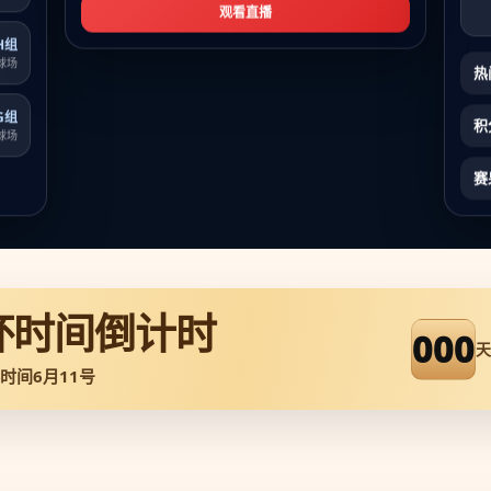
观看直播
H组
球场
热
G组
积
球场
赛
杯时间倒计时
000
天
时间6月11号