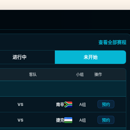
查看全部赛程
进行中
未开始
客队
小组
操作
预约
VS
南非
A组
预约
VS
捷克
A组