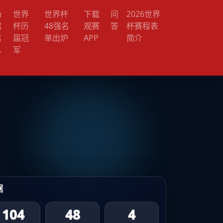
场
世界
世界杯
下载
问
2026世界
馆
杯历
48强名
观赛
答
杯赛程表
信
届冠
单出炉
APP
简介
息
军
据
104
48
4