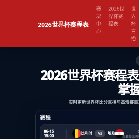
赛
2026世
世
况
界杯赛
界
中
程表
杯
2026世界杯赛程表
心
直
播
2026世界杯赛程表
掌
实时更新世界杯比分直播与高清赛事
赛程
06-15
比利时
埃及
VS
15:00
西雅图流明