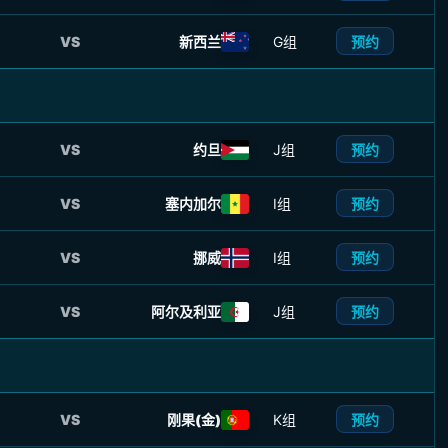
预约
VS
新西兰
G组
预约
VS
约旦
J组
预约
VS
塞内加尔
I组
预约
VS
挪威
I组
预约
VS
阿尔及利亚
J组
预约
VS
刚果(金)
K组