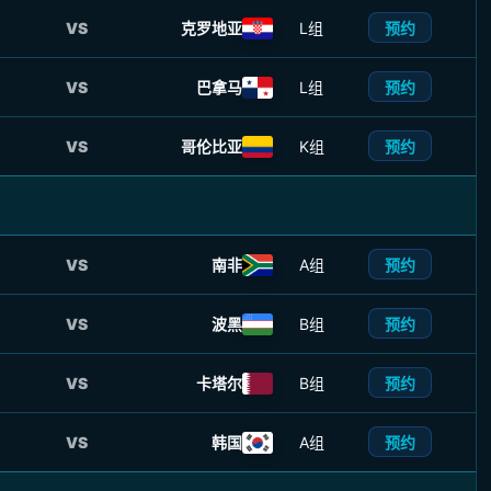
预约
VS
克罗地亚
L组
预约
VS
巴拿马
L组
预约
VS
哥伦比亚
K组
预约
VS
南非
A组
预约
VS
波黑
B组
预约
VS
卡塔尔
B组
预约
VS
韩国
A组