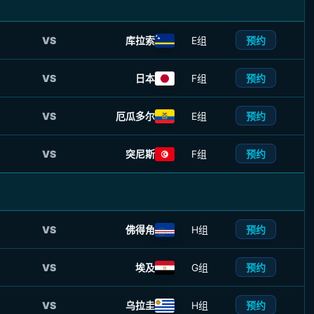
预约
VS
库拉索
E组
预约
VS
日本
F组
预约
VS
厄瓜多尔
E组
预约
VS
突尼斯
F组
预约
VS
佛得角
H组
预约
VS
埃及
G组
预约
VS
乌拉圭
H组