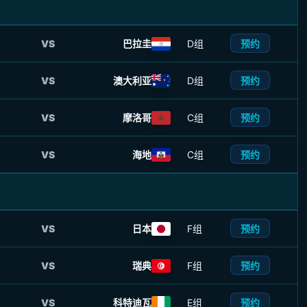
预约
VS
巴拉圭
D组
预约
VS
澳大利亚
D组
预约
VS
摩洛哥
C组
预约
VS
海地
C组
预约
VS
日本
F组
预约
VS
瑞典
F组
预约
VS
科特迪瓦
E组