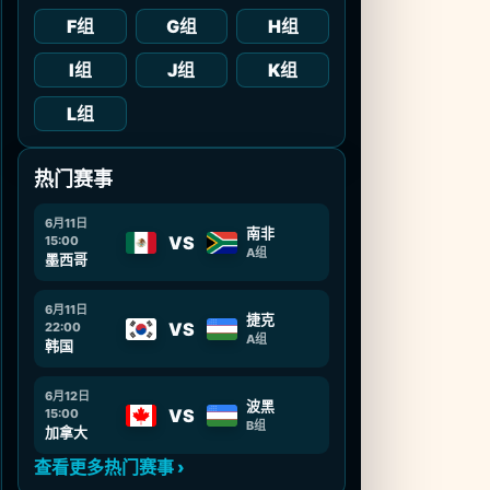
F组
G组
H组
I组
J组
K组
L组
热门赛事
6月11日
南非
VS
15:00
A组
墨西哥
6月11日
捷克
VS
22:00
A组
韩国
6月12日
波黑
VS
15:00
B组
加拿大
查看更多热门赛事 ›