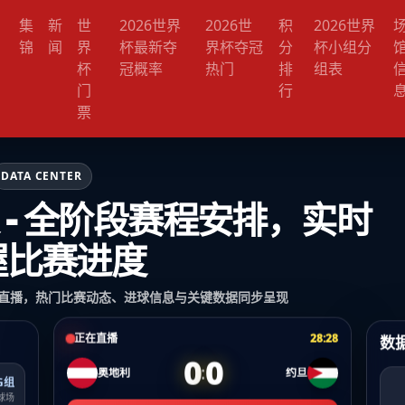
集
新
世
2026世界
2026世
积
2026世界
锦
闻
界
杯最新夺
界杯夺冠
分
杯小组分
杯
冠概率
热门
排
组表
门
行
票
DATA CENTER
 - 全阶段赛程安排，实时
握比赛进度
直播，热门比赛动态、进球信息与关键数据同步呈现
数
正在直播
28:28
0
0
:
奥地利
约旦
G组
球场