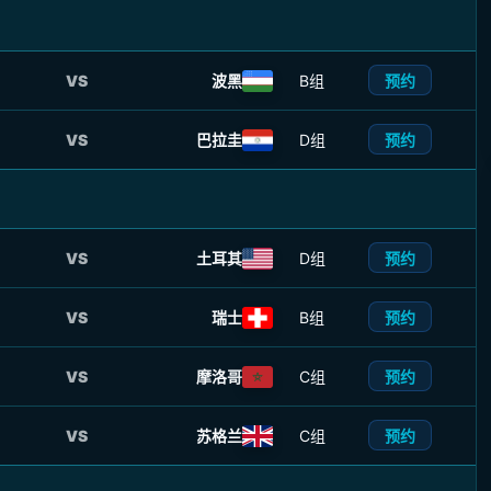
预约
VS
波黑
B组
预约
VS
巴拉圭
D组
预约
VS
土耳其
D组
预约
VS
瑞士
B组
预约
VS
摩洛哥
C组
预约
VS
苏格兰
C组