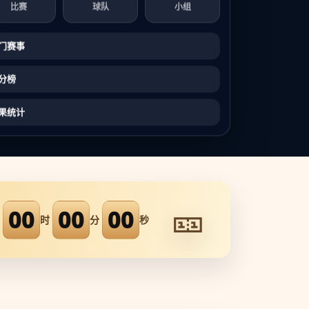
比赛
球队
小组
门赛事
分榜
果统计
🎫
00
00
00
时
分
秒