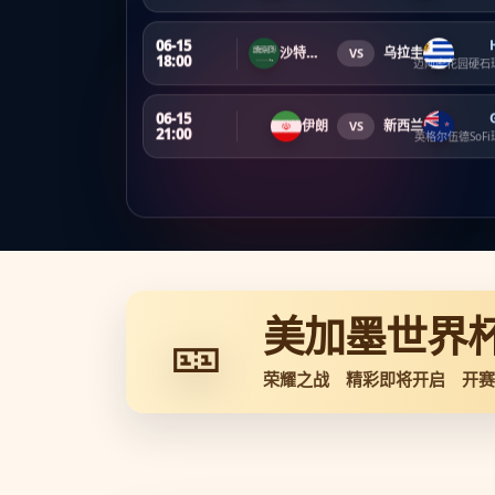
06-15
沙特阿拉伯
乌拉圭
VS
18:00
迈阿密花园硬石
06-15
伊朗
新西兰
VS
21:00
英格尔伍德SoFi
美加墨世界
🎫
荣耀之战 精彩即将开启 开赛